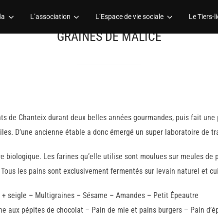
da
L’association
L’Espace de vie sociale
Le Tiers-li
GRAINES DE MALICE
nts de Chanteix durant deux belles années gourmandes, puis fait une
iles. D’une ancienne étable a donc émergé un super laboratoire de tra
ture biologique. Les farines qu’elle utilise sont moulues sur meules de
. Tous les pains sont exclusivement fermentés sur levain naturel et cui
 + seigle – Multigraines – Sésame – Amandes – Petit Épeautre
he aux pépites de chocolat – Pain de mie et pains burgers – Pain d’é