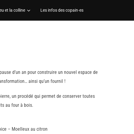
eu et la colline
Les infos des copain∙es
 pause d’un an pour construire un nouvel espace de
nsformation… ainsi qu’un fournil !
 pierre, un procédé qui permet de conserver toutes
ts au four à bois.
pice – Moelleux au citron