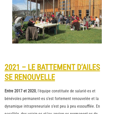
2021 – LE BATTEMENT D’AILES
SE RENOUVELLE
Entre 2017 et 2020
, l’équipe constituée de salarié∙es et
bénévoles permanent∙es s’est fortement renouvelée et la
dynamique intrapreneuriale s’est peu à peu essoufflée. En
parallèle, des voisin∙es et/ou ancien∙es permanent∙es de