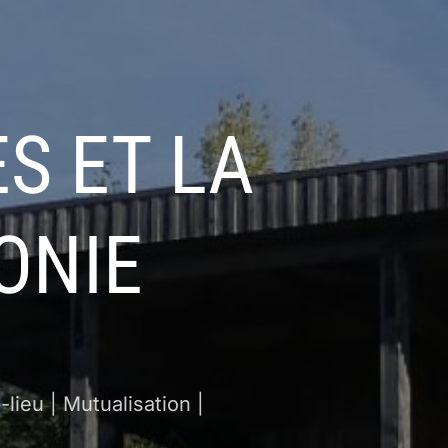
S ET LA
ONIE
lieu | Mutualisation |