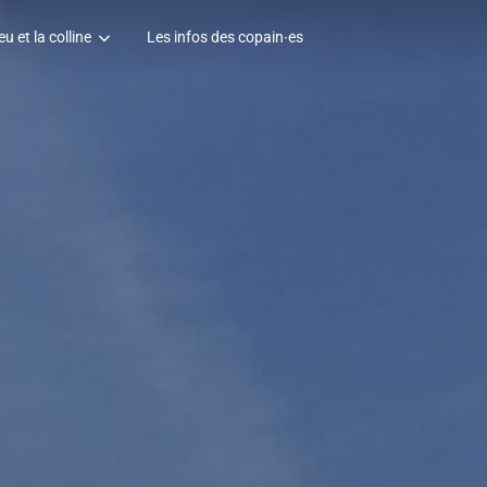
eu et la colline
Les infos des copain∙es