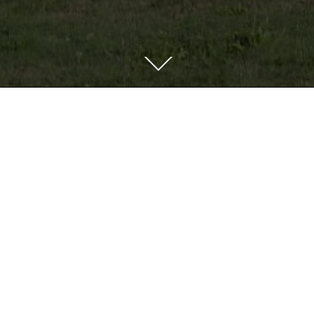
Descendre
au
contenu
kézako ?
 association créée en
lieu agroécologique et
ateliers de
nts culturels.
et accueille de