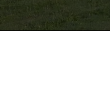
Le Battement d’ailes, 
Le Battement d’ailes
est une
2005
qui est aujourd’hui un 
culturel qui programme des 
transmission et des évèneme
Le lieu s’est ouvert en 2021